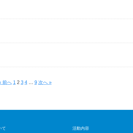
« 前へ
1
2
3
4
…
9
次へ »
いて
活動内容